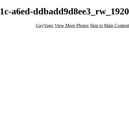
add9d8ee3_rw_1920 - עירום, נשיות ובודואר - GuyVago
GuyVago
View More Photos
Skip to Main Content
בית
אודות
צור קשר
בלוג
הצהרת נגישות
×
‹
Copyright © Guy Vago Photography
עירום, נשיות ובודואר
+
VAG00715-Edit