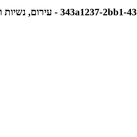
343a1237-2bb1-431c-a6ed-ddb